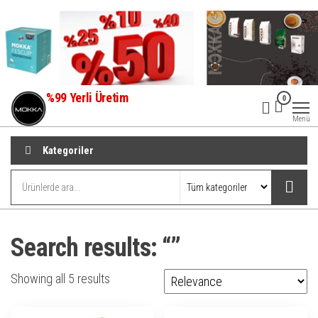
İçeriğe
atla
%99 Yerli Üretim
0
Menü
Kategoriler
Search results: “”
Showing all 5 results